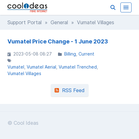
Support Portal
»
General
» Vumatel Villages
Vumatel Price Change - 1 June 2023
2023-05-08 08:27
Billing
Current
Vumatel
Vumatel Aerial
Vumatel Trenched
Vumatel Villages
RSS Feed
© Cool Ideas